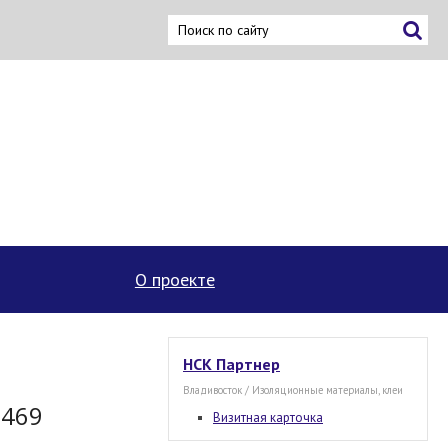
ку
О проекте
НСК Партнер
Владивосток / Изоляционные материалы, клеи
1469
Визитная карточка