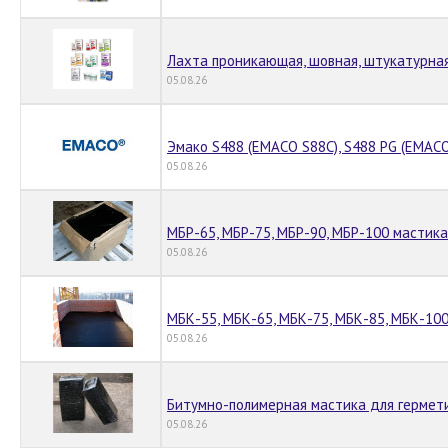
Лахта проникающая, шовная, штукатурная
05.08.26
Эмако S488 (EMACO S88C), S488 PG (EMACO
05.08.26
МБР-65, МБР-75, МБР-90, МБР-100 мастик
05.08.26
МБК-55, МБК-65, МБК-75, МБК-85, МБК-100
05.08.26
Битумно-полимерная мастика для гермет
05.08.26