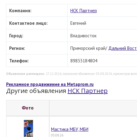
Компания:
НСК Партнер
Контактное лицо:
Евгений
Город:
Владивосток
Регион:
Приморский край/
Дальний Вост
Телефон:
89833184804
Объявление размещено
: 27.12.2016, последнее обновление: 05.08.2026, просмотров всего
Рекламное продвижение на Metaprom.ru
Другие объявления
НСК Партнер
Фото
Мастика МБУ, МБИ
05.08.26