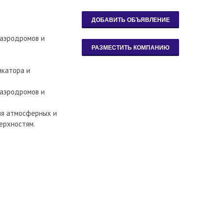
 аэродромов и
икатора и
 аэродромов и
ия атмосферных и
ерхностям.