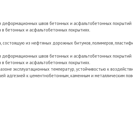
и деформационных швов бетонных и асфальтобетонных покрытий
н в бетонных и асфальтобетонных покрытиях.
а, состоящую из нефтяных дорожных битумов, полимеров, пластиф
и деформационных швов бетонных и асфальтобетонных покрытий
н в бетонных и асфальтобетонных покрытиях.
пазоне эксплуатационных температур, устойчивостью к воздейств
шей адгезией к цементнобетонным, каменным и металлическим пов