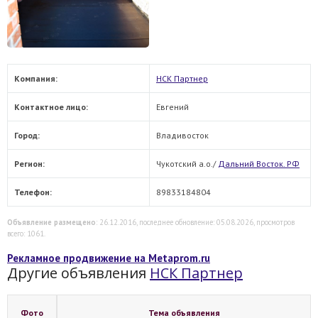
Компания:
НСК Партнер
Контактное лицо:
Евгений
Город:
Владивосток
Регион:
Чукотский а.о./
Дальний Восток. РФ
Телефон:
89833184804
Объявление размещено
: 26.12.2016, последнее обновление: 05.08.2026, просмотров
всего: 1061.
Рекламное продвижение на Metaprom.ru
Другие объявления
НСК Партнер
Фото
Тема объявления