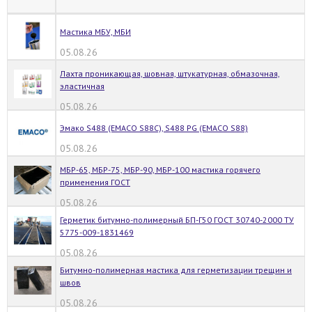
Мастика МБУ, МБИ
05.08.26
Лахта проникающая, шовная, штукатурная, обмазочная,
эластичная
05.08.26
Эмако S488 (EMACO S88C), S488 PG (EMACO S88)
05.08.26
МБР-65, МБР-75, МБР-90, МБР-100 мастика горячего
применения ГОСТ
05.08.26
Герметик битумно-полимерный БП-Г50 ГОСТ 30740-2000 ТУ
5775-009-1831469
05.08.26
Битумно-полимерная мастика для герметизации трещин и
швов
05.08.26