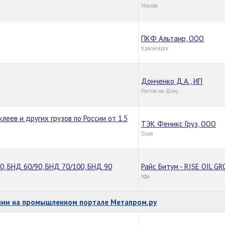
Москва
ПКФ Альтаир, ООО
Красноярск
Донченко Д.А., ИП
Ростов-на-Дону
леев и других грузов по России от 1.5
ТЭК Феникс Груз, ООО
Орел
, БНД 60/90, БНД 70/100, БНД 90
Райс Битум - RISE OIL G
Уфа
нии на промышленном портале Метапром.ру